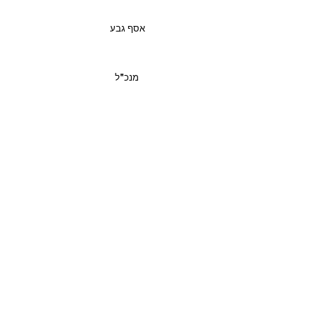
אסף גבע
מנכ"ל